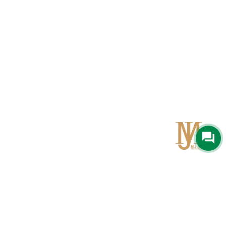
Qom
No 567, Jamshidi Biulding, Jahad St,19Day, Qom
info@mjrug.com
Get in Touch