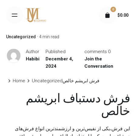
S
0
k
$
0.00
i
p
t
Uncategorized
4 min read
o
c
Author
Published
0 comments
o
Habibi
December 4,
Join the
n
2024
Conversation
t
e
فرش ابریشم خالص
Uncategorized
Home
n
فرش دستباف ابریشم
t
خالص
این فرش،یکی از نفیس‌ترین و ارزشمندترین انواع فرش‌های