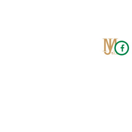
Qom
No 567, Jamshidi Biulding, Jahad St,19Day, Qom
info@mjrug.com
Get in Touch
Interested in working with us?
sales@mjrug.com
Fax: +98.25.37718813
Trust Sign