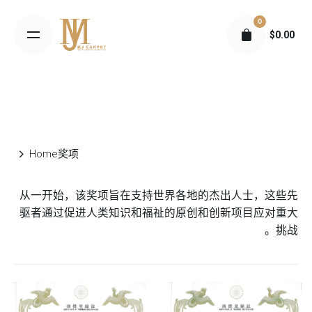
S
0
k
$
0.00
i
p
t
o
c
o
n
Home
奖项
t
e
从一开始，该奖项旨在支持世界各地的杰出人士，这些先
n
驱者通过促进人类知识和福祉的原创和创新项目应对重大
t
挑战。