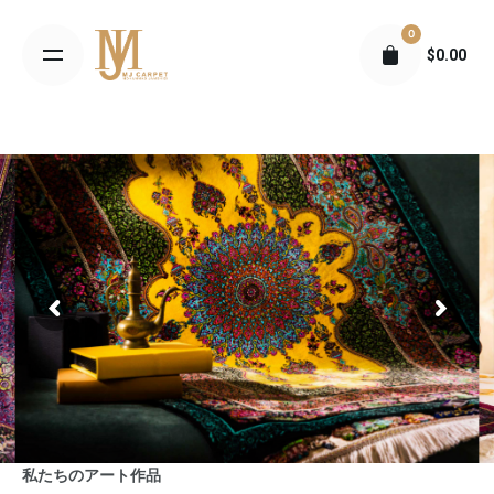
S
0
k
$
0.00
i
p
t
o
c
o
n
t
e
n
t
私たちのアート作品