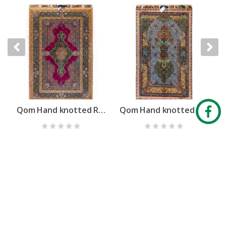
 ZN1368486733
Qom Hand knotted Rug ZC0615802371
Qom Hand knotted Rug SN6569424878
Read more
Read more
私たちのジャーナル