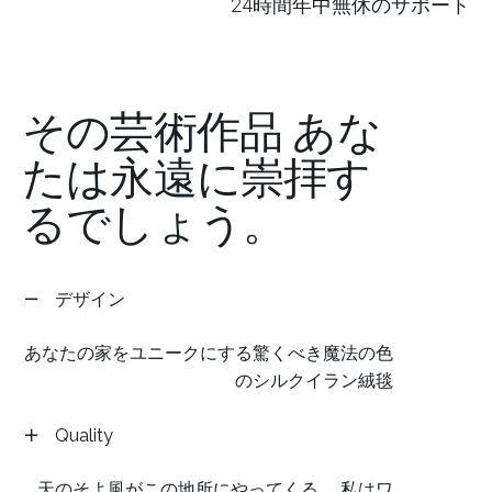
24時間年中無休のサポート
その芸術作品
あな
たは永遠に崇拝す
るでしょう。
デザイン
あなたの家をユニークにする驚くべき魔法の色
のシルクイラン絨毯
Quality
あなたの家をユニークにする驚くべき魔法の色
天のそよ風がこの地所にやってくる、 私はワ