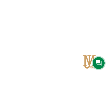
Qom
No 567, Jamshidi Biulding, Jahad St,19Day, Qom
info@mjrug.com
Get in Touch