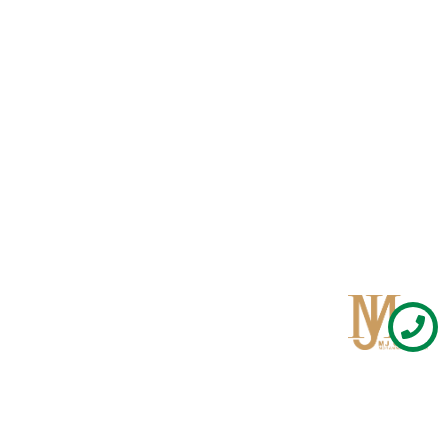
Qom
No 567, Jamshidi Biulding, Jahad St,19Day, Qom
info@mjrug.com